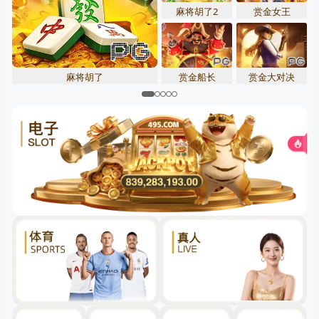
麻将胡了2
赏金女王
赏金船长
赏金大对决
麻将胡了
关闭
先点击
，再
“添加到主屏幕”